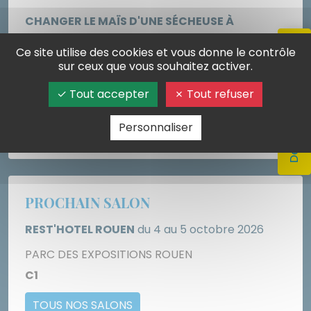
CHANGER LE MAÏS D'UNE SÉCHEUSE À
L
COUVERTS
N
Demandez votre devis
Ce site utilise des cookies et vous donne le contrôle
Le plus simple est de mettre la machine en
a
sur ceux que vous souhaitez activer.
route - s'il y a un contacteur, le remplacer par
M
un aimant - et absorber le maïs avec un
b
Tout accepter
Tout refuser
aspirateur.
Personnaliser
PROCHAIN SALON
REST'HOTEL ROUEN
du 4 au 5 octobre 2026
PARC DES EXPOSITIONS ROUEN
C1
TOUS NOS SALONS